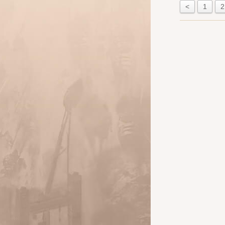
<
1
2