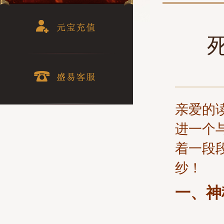
亲爱的
进一个
着一段
纱！
一、神