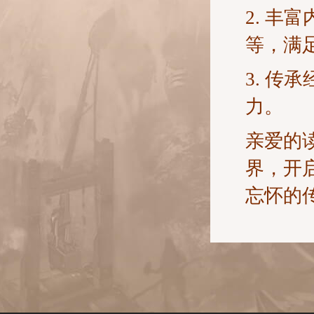
2. 
等，满
3. 
力。
亲爱的
界，开
忘怀的