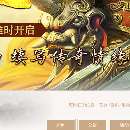
您所在的位置：
首页
>
首页>
最
新闻
公告
活动