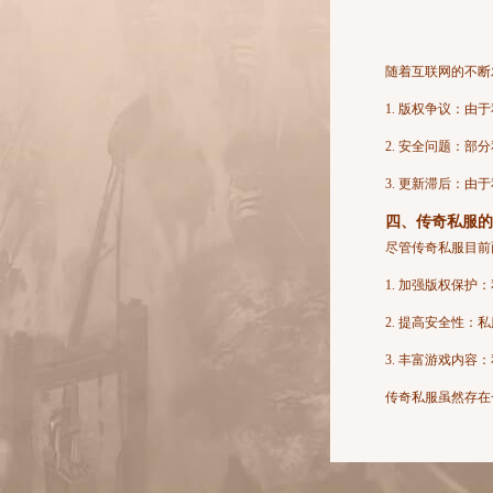
随着互联网的不断
1. 版权争议：
2. 安全问题：
3. 更新滞后：
四、传奇私服的
尽管传奇私服目前
1. 加强版权保
2. 提高安全性
3. 丰富游戏内
传奇私服虽然存在