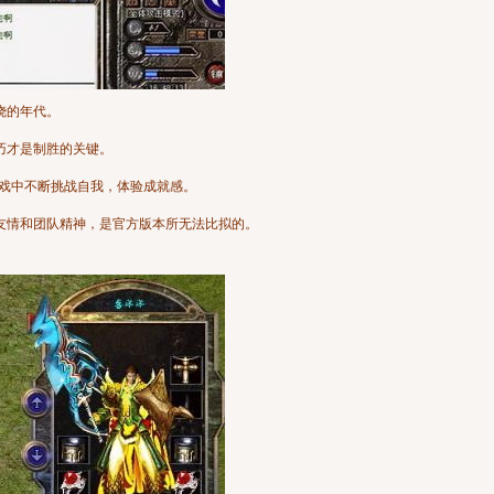
烧的年代。
巧才是制胜的关键。
游戏中不断挑战自我，体验成就感。
的友情和团队精神，是官方版本所无法比拟的。