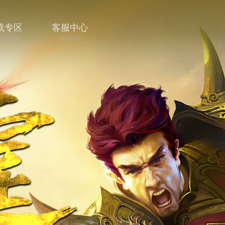
载专区
客服中心
WNLOAD
SERVICE