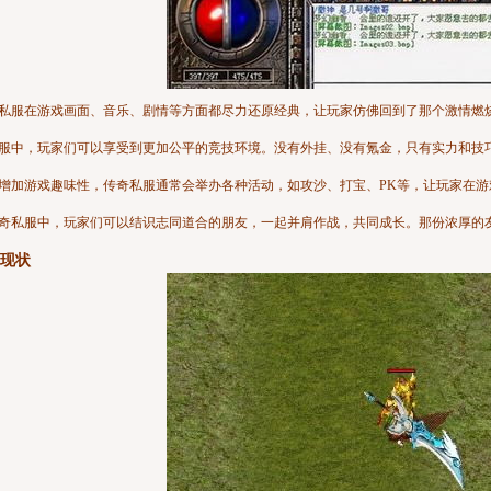
传奇私服在游戏画面、音乐、剧情等方面都尽力还原经典，让玩家仿佛回到了那个激情燃
在私服中，玩家们可以享受到更加公平的竞技环境。没有外挂、没有氪金，只有实力和技
为了增加游戏趣味性，传奇私服通常会举办各种活动，如攻沙、打宝、PK等，让玩家在
在传奇私服中，玩家们可以结识志同道合的朋友，一起并肩作战，共同成长。那份浓厚
现状