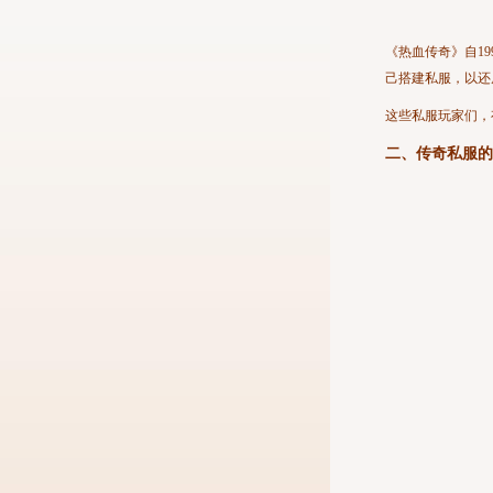
《热血传奇》自1
己搭建私服，以还
这些私服玩家们，
二、传奇私服的