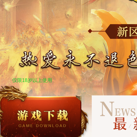
仅限18岁以上使用