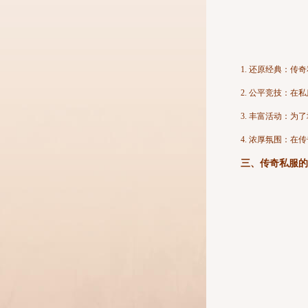
1. 还原经典：
2. 公平竞技：
3. 丰富活动：
4. 浓厚氛围：
三、传奇私服的